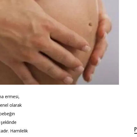
na ermesi,
enel olarak
 bebeğin
şeklinde
adır. Hamilelik