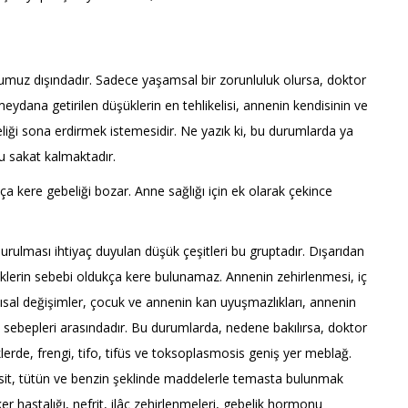
umuz dışındadır. Sadece yaşamsal bir zorunluluk olursa, doktor
meydana getirilen düşüklerin en tehlikelisi, annenin kendisinin ve
liği sona erdirmek istemesidir. Ne yazık ki, bu durumlarda ya
 sakat kalmaktadır.
ça kere gebeliği bozar. Anne sağlığı için ek olarak çekince
rulması ihtiyaç duyulan düşük çeşitleri bu gruptadır. Dışarıdan
erin sebebi oldukça kere bulunamaz. Annenin zehirlenmesi, iç
pısal değişimler, çocuk ve annenin kan uyuşmazlıkları, annenin
 sebepleri arasındadır. Bu durumlarda, nedene bakılırsa, doktor
lerde, frengi, tifo, tifüs ve toksoplasmosis geniş yer meblağ.
sit, tütün ve benzin şeklinde maddelerle temasta bulunmak
ker hastalığı, nefrit, ilâç zehirlenmeleri, gebelik hormonu