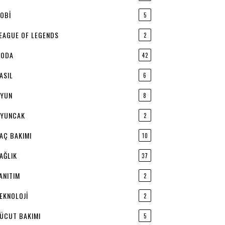
OBI
5
EAGUE OF LEGENDS
2
ODA
42
ASIL
6
YUN
8
YUNCAK
2
AÇ BAKIMI
10
AĞLIK
37
ANITIM
2
EKNOLOJI
2
ÜCUT BAKIMI
5