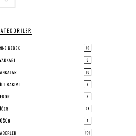
KATEGORILER
NNE BEBEK
10
YAKKABI
9
ANKALAR
10
ILT BAKIMI
7
EKOR
8
IĞER
27
ÜĞÜN
7
ABERLER
159