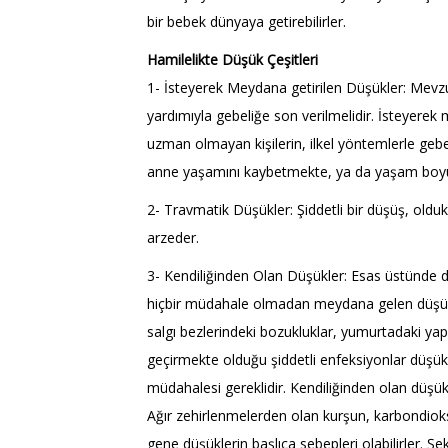
bir bebek dünyaya getirebilirler.
Hamilelikte Düşük Çeşitleri
1- İsteyerek Meydana getirilen Düşükler: Mevz
yardımıyla gebeliğe son verilmelidir. İsteyerek 
uzman olmayan kişilerin, ilkel yöntemlerle gebe
anne yaşamını kaybetmekte, ya da yaşam boyu
2- Travmatik Düşükler: Şiddetli bir düşüş, olduk
arzeder.
3- Kendiliğinden Olan Düşükler: Esas üstünde du
hiçbir müdahale olmadan meydana gelen düşükl
salgı bezlerindeki bozukluklar, yumurtadaki ya
geçirmekte olduğu şiddetli enfeksiyonlar düşük
müdahalesi gereklidir. Kendiliğinden olan düşük
Ağır zehirlenmelerden olan kurşun, karbondiok
gene düşüklerin başlıca sebepleri olabilirler. Şe