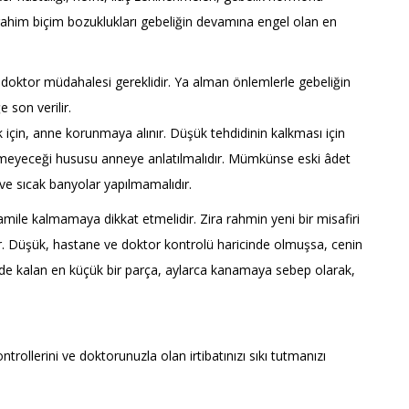
e rahim biçim bozuklukları gebeliğin devamına engel olan en
doktor müdahalesi gereklidir. Ya alman önlemlerle gebeliğin
 son verilir.
ak için, anne korunmaya alınır. Düşük tehdidinin kalkması için
rmeyeceği hususu anneye anlatılmalıdır. Mümkünse eski âdet
i ve sıcak banyolar yapılmamalıdır.
le kalmamaya dikkat etmelidir. Zira rahmin yeni bir misafiri
ır. Düşük, hastane ve doktor kontrolü haricinde olmuşsa, cenin
inde kalan en küçük bir parça, aylarca kanamaya sebep olarak,
ollerini ve doktorunuzla olan irtibatınızı sıkı tutmanızı