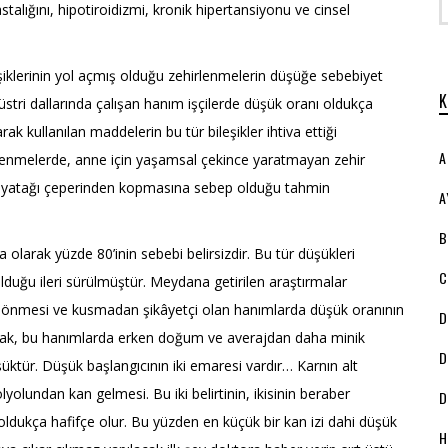
stalığını, hipotiroidizmi, kronik hipertansiyonu ve cinsel
leşiklerinin yol açmış olduğu zehirlenmelerin düşüğe sebebiyet
ndüstri dallarında çalışan hanım işçilerde düşük oranı oldukça
rak kullanılan maddelerin bu tür bileşikler ihtiva ettiği
A
lenmelerde, anne için yaşamsal çekince yaratmayan zehir
ölyatağı çeperinden kopmasına sebep olduğu tahmin
A
B
larak yüzde 80’inin sebebi belirsizdir. Bu tür düşükleri
C
lduğu ileri sürülmüştür. Meydana getirilen araştırmalar
ş dönmesi ve kusmadan şikâyetçi olan hanımlarda düşük oranının
D
rak, bu hanımlarda erken doğum ve averajdan daha minik
D
ktür. Düşük başlangıcının iki emaresi vardır… Karnın alt
olundan kan gelmesi. Bu iki belirtinin, ikisinin beraber
D
ldukça hafifçe olur. Bu yüzden en küçük bir kan izi dahi düşük
H