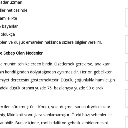
 kadar uzman
ller neticesinde
amilelikte
e bayanlar
k oldukça
pleri ve düşük emareleri hakkında sizlere bilgiler verelim.
ğe Sebep Olan Nedenler
 mühim tehlikelerden biridir. Özetlemek gerekirse, ana karnı
in kendiliğinden dölyatağından ayrılmasıdır. Her on gebelikten
iyet derecesini göstermektedir. Düşük, çoğunlukla hamileliğin
çindeki düşük oranını yüzde 75, bazılarıysa yüzde 90 olarak
ileri sürülmüştür… Korku, şok, düşme, sarsıntılı yolculuklar
ş, lâkin kati sonuçlara varılamamıştır. Öteki bazı sebepler ile
anabilir. Bunlar içinde, mol hidalik ve gebelik zehirlenmesini,