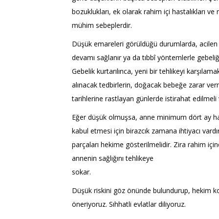
bozuklukları, ek olarak rahim içi hastalıkları v
mühim sebeplerdir.
Düşük emareleri görüldüğü durumlarda, acilen 
devamı sağlanır ya da tıbbî yöntemlerle gebeliğe
Gebelik kurtarılınca, yeni bir tehlikeyi karşılam
alınacak tedbirlerin, doğacak bebeğe zarar ve
tarihlerine rastlayan günlerde istirahat edilmel
Eğer düşük olmuşsa, anne minimum dört ay hami
kabul etmesi için birazcık zamana ihtiyacı vard
parçaları hekime gösterilmelidir. Zira rahim iç
annenin sağlığını tehlikeye
sokar.
Düşük riskini göz önünde bulundurup, hekim kontr
öneriyoruz. Sıhhatli evlatlar diliyoruz.