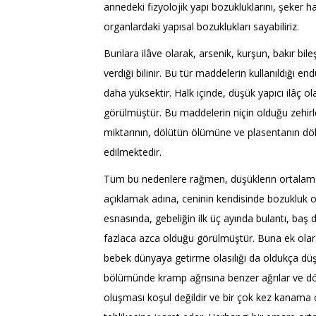
annedeki fizyolojik yapı bozukluklarını, şeker ha
organlardaki yapısal bozuklukları sayabiliriz.
Bunlara ilâve olarak, arsenik, kurşun, bakır bi
verdiği bilinir. Bu tür maddelerin kullanıldığı e
daha yüksektir. Halk içinde, düşük yapıcı ilâç ola
görülmüştür. Bu maddelerin niçin olduğu zehir
miktarının, dölütün ölümüne ve plasentanın d
edilmektedir.
Tüm bu nedenlere rağmen, düşüklerin ortalama o
açıklamak adına, ceninin kendisinde bozukluk o
esnasında, gebeliğin ilk üç ayında bulantı, ba
fazlaca azca olduğu görülmüştür. Buna ek ola
bebek dünyaya getirme olasılığı da oldukça düşü
bölümünde kramp ağrısına benzer ağrılar ve döly
oluşması koşul değildir ve bir çok kez kanama o