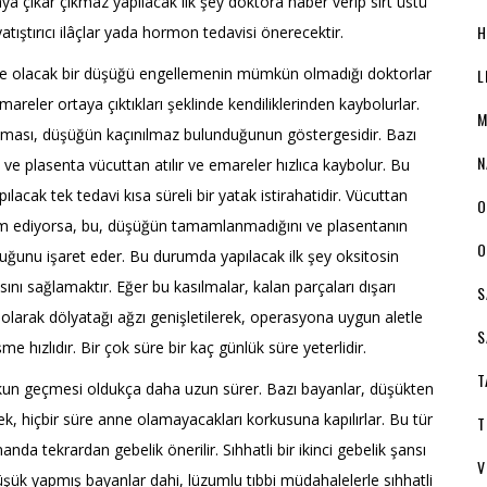
ya çıkar çıkmaz yapılacak ilk şey doktora haber verip sırt üstü
H
tıştırıcı ilâçlar yada hormon tedavisi önerecektir.
ı ve olacak bir düşüğü engellemenin mümkün olmadığı doktorlar
L
mareler ortaya çıktıkları şeklinde kendiliklerinden kaybolurlar.
M
tması, düşüğün kaçınılmaz bulunduğunun göstergesidir. Bazı
N
 ve plasenta vücuttan atılır ve emareler hızlıca kaybolur. Bu
cak tek tedavi kısa süreli bir yatak istirahatidir. Vücuttan
O
am ediyorsa, bu, düşüğün tamamlanmadığını ve plasentanın
O
duğunu işaret eder. Bu durumda yapılacak ilk şey oksitosin
nı sağlamaktır. Eğer bu kasılmalar, kalan parçaları dışarı
S
arak dölyatağı ağzı genişletilerek, operasyona uygun aletle
S
e hızlıdır. Bir çok süre bir kaç günlük süre yeterlidir.
T
kun geçmesi oldukça daha uzun sürer. Bazı bayanlar, düşükten
rek, hiçbir süre anne olamayacakları korkusuna kapılırlar. Bu tür
T
anda tekrardan gebelik önerilir. Sıhhatli bir ikinci gebelik şansı
V
üşük yapmış bayanlar dahi, lüzumlu tıbbi müdahalelerle sıhhatli