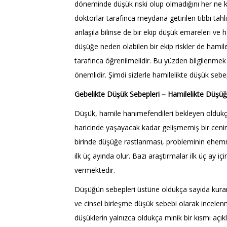
döneminde düşük riski olup olmadığını her ne
doktorlar tarafınca meydana getirilen tıbbi tahli
anlaşıla bilinse de bir ekip düşük emareleri ve h
düşüğe neden olabilen bir ekip riskler de hamil
tarafınca öğrenilmelidir. Bu yüzden bilgilenme
önemlidir. Şimdi sizlerle hamilelikte düşük sebe
Gebelikte Düşük Sebepleri – Hamilelikte Düşü
Düşük, hamile hanımefendileri bekleyen oldukça
haricinde yaşayacak kadar gelişmemiş bir cenin
birinde düşüğe rastlanması, probleminin ehemm
ilk üç ayında olur. Bazı araştırmalar ilk üç ay i
vermektedir.
Düşüğün sebepleri üstüne oldukça sayıda kuram 
ve cinsel birleşme düşük sebebi olarak incelenmi
düşüklerin yalnızca oldukça minik bir kısmı açıkl