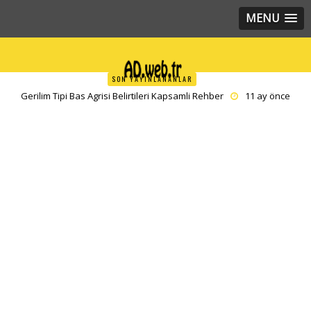
MENU
SON YAYINLANANLAR
Kalbin Hızlı Atması Taşikardi Kapsamlı Rehber
11 ay önce yazar
editor
Sürekli Uyku Hali Nedenleri Derinlemesine İnceleme
11 ay önce
yazar
editor
Meditasyon Ne Demek Zihninizi Yeniden Kesfetmenin Yollari
11
ay önce yazar
editor
Leke Karşıtı Bakımın Yeni Nesil Yıldızı Traneksamik Asit
11 ay
önce yazar
admin
Gerilim Tipi Bas Agrisi Belirtileri Kapsamli Rehber
11 ay önce
yazar
editor