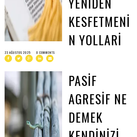
YENIDEN
KESFETMENI
N YOLLARI
23 AĞUSTOS 2025
0 COMMENTS
PASIF
AGRESIF NE
DEMEK
KENDINIZI