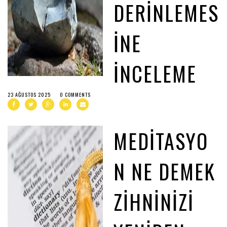
DERINLEMES
INE
İNCELEME
23 AĞUSTOS 2025
0 COMMENTS
MEDITASYO
N NE DEMEK
ZIHNINIZI