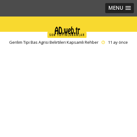
MENU
SON YAYINLANANLAR
Gerilim Tipi Bas Agrisi Belirtileri Kapsamli Rehber
11 ay önce
yazar
editor
Kalbin Hızlı Atması Taşikardi Kapsamlı Rehber
11 ay önce yazar
editor
Sürekli Uyku Hali Nedenleri Derinlemesine İnceleme
11 ay önce
yazar
editor
Meditasyon Ne Demek Zihninizi Yeniden Kesfetmenin Yollari
11
ay önce yazar
editor
Leke Karşıtı Bakımın Yeni Nesil Yıldızı Traneksamik Asit
11 ay
önce yazar
admin