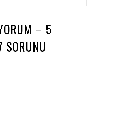
IYORUM – 5
7 SORUNU
N