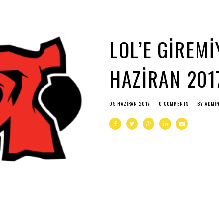
LOL’E GIREM
HAZIRAN 201
05 HAZIRAN 2017
0 COMMENTS
BY
ADMI