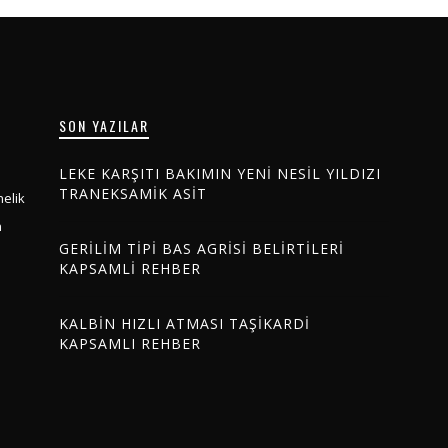
SON YAZILAR
LEKE KARŞITI BAKIMIN YENI NESIL YILDIZI
TRANEKSAMIK ASIT
nelik
n
GERILIM TIPI BAS AGRISI BELIRTILERI
KAPSAMLI REHBER
KALBIN HIZLI ATMASI TAŞIKARDI
KAPSAMLI REHBER