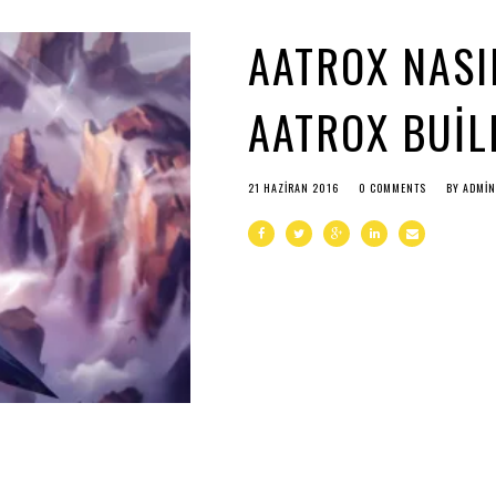
AATROX NASI
AATROX BUIL
21 HAZIRAN 2016
0 COMMENTS
BY
ADMIN