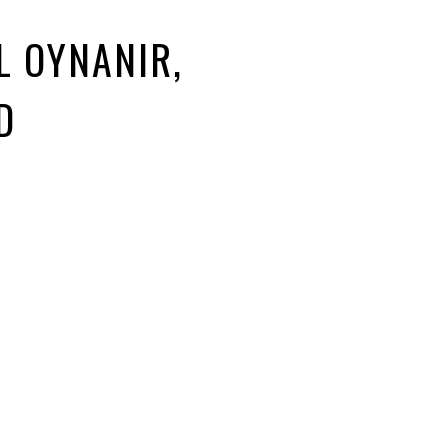
L OYNANIR,
D