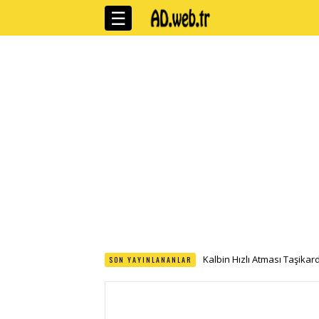
☰
Kalbin Hızlı Atması Taşika
SON YAYINLANANLAR
Sürekli Uyku Hali Nedenle
Meditasyon Ne Demek Zihni
Leke Karşıtı Bakımın Yeni Ne
Gerilim Tipi Bas Agrisi Beli