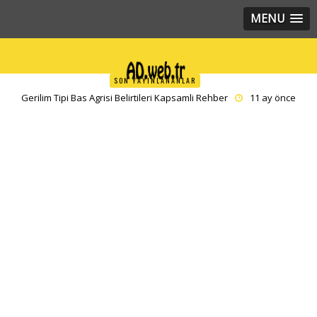
MENU
SON YAYINLANANLAR
Gerilim Tipi Bas Agrisi Belirtileri Kapsamli Rehber
11 ay önce
yazar
editor
Kalbin Hızlı Atması Taşikardi Kapsamlı Rehber
11 ay önce yazar
editor
Sürekli Uyku Hali Nedenleri Derinlemesine İnceleme
11 ay önce
yazar
editor
Meditasyon Ne Demek Zihninizi Yeniden Kesfetmenin Yollari
11
ay önce yazar
editor
Leke Karşıtı Bakımın Yeni Nesil Yıldızı Traneksamik Asit
11 ay
önce yazar
admin