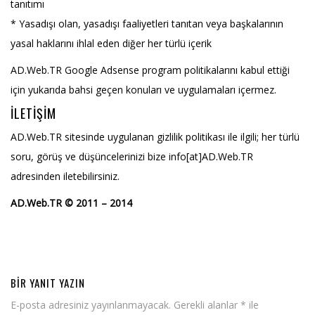
tanıtımı
* Yasadışı olan, yasadışı faaliyetleri tanıtan veya başkalarının
yasal haklarını ihlal eden diğer her türlü içerik
AD.Web.TR Google Adsense program politikalarını kabul ettiği
için yukarıda bahsi geçen konuları ve uygulamaları içermez.
İLETIŞIM
AD.Web.TR sitesinde uygulanan gizlilik politikası ile ilgili; her türlü
soru, görüş ve düşüncelerinizi bize info[at]AD.Web.TR
adresinden iletebilirsiniz.
AD.Web.TR © 2011 – 2014
BIR YANIT YAZIN
E-posta adresiniz yayınlanmayacak.
Gerekli alanlar
*
ile