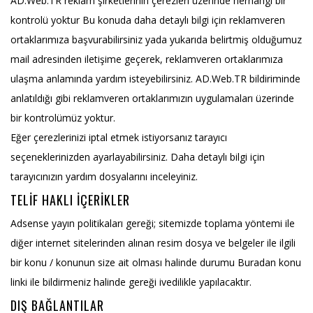
AD.Web.TR reklam şirketlerinin çerezleri üzerinde herhangi bir
kontrolü yoktur Bu konuda daha detaylı bilgi için reklamveren
ortaklarımıza başvurabilirsiniz yada yukarıda belirtmiş olduğumuz
mail adresinden iletişime geçerek, reklamveren ortaklarımıza
ulaşma anlamında yardım isteyebilirsiniz. AD.Web.TR bildiriminde
anlatıldığı gibi reklamveren ortaklarımızın uygulamaları üzerinde
bir kontrolümüz yoktur.
Eğer çerezlerinizi iptal etmek istiyorsanız tarayıcı
seçeneklerinizden ayarlayabilirsiniz. Daha detaylı bilgi için
tarayıcınızın yardım dosyalarını inceleyiniz.
TELIF HAKLI İÇERIKLER
Adsense yayın politikaları gereği; sitemizde toplama yöntemi ile
diğer internet sitelerinden alınan resim dosya ve belgeler ile ilgili
bir konu / konunun size ait olması halinde durumu Buradan konu
linki ile bildirmeniz halinde gereği ivedilikle yapılacaktır.
DIŞ BAĞLANTILAR