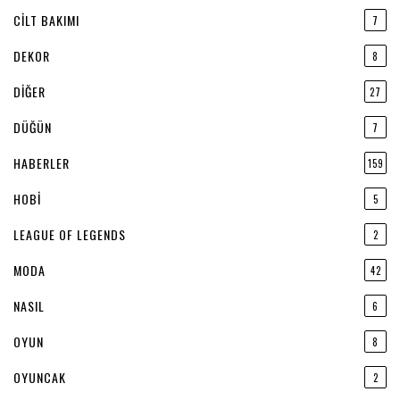
CILT BAKIMI
7
DEKOR
8
DIĞER
27
DÜĞÜN
7
HABERLER
159
HOBI
5
LEAGUE OF LEGENDS
2
MODA
42
NASIL
6
OYUN
8
OYUNCAK
2