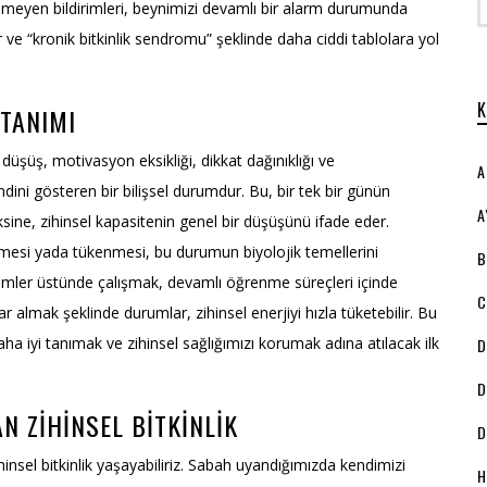
bilmeyen bildirimleri, beynimizi devamlı bir alarm durumunda
ve “kronik bitkinlik sendromu” şeklinde daha ciddi tablolara yol
 TANIMI
 düşüş, motivasyon eksikliği, dikkat dağınıklığı ve
A
ini gösteren bir bilişsel durumdur. Bu, bir tek bir günün
A
aksine, zihinsel kapasitenin genel bir düşüşünü ifade eder.
mesi yada tükenmesi, bu durumun biyolojik temellerini
B
emler üstünde çalışmak, devamlı öğrenme süreçleri içinde
C
 almak şeklinde durumlar, zihinsel enerjiyi hızla tüketebilir. Bu
aha iyi tanımak ve zihinsel sağlığımızı korumak adına atılacak ilk
D
D
N ZIHINSEL BITKINLIK
D
hinsel bitkinlik yaşayabiliriz. Sabah uyandığımızda kendimizi
H