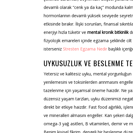
devamlı olarak “cenk ya da kaç” modunda kalmas
hormonlarının devamlı yüksek seviyede seyretm
etkisinde bırakır. İlişki sorunları, finansal sıkıntıl
enerjiyi hızla tüketir ve
mental kronik bitkinlik
du
fizyolojik emareleri içinde egzama şeklinde cil
isterseniz
Stresten Egzama Nedir
başlıklı içeriğ
UYKUSUZLUK VE BESLENME TE
Yetersiz ve kalitesiz uyku, mental yorgunluğun en
yenilemesini ve toksinlerden arınmasını engeller
tazelenme için yaşamsal öneme haizdir. Ne yaz
düzensiz yaşam tarzları, uyku düzenimizi negat
direkt bir etkiye haizdir. Fast food ağırlıklı, i
ve mineralleri almasını engeller. Kan şekeri dal
omega-3 yağ asitleri, B vitaminleri, demir ve m
Benim kişisel fikrim, dengeli bir beslenme d