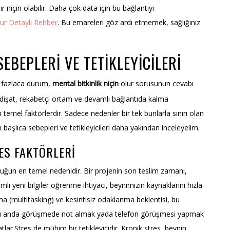
ir niçin olabilir. Daha çok data için bu bağlantıyı
ur Detaylı Rehber
. Bu emareleri göz ardı etmemek, sağlığınız
BEPLERI VE TETIKLEYICILERI
k fazlaca durum,
mental bitkinlik niçin
olur sorusunun cevabı
 gidişat, rekabetçi ortam ve devamlı bağlantıda kalma
 temel faktörlerdir. Sadece nedenler bir tek bunlarla sınırı olan
başlıca sebepleri ve tetikleyicileri daha yakından inceleyelim.
ES FAKTÖRLERI
luğun en temel nedenidir. Bir projenin son teslim zamanı,
 yeni bilgiler öğrenme ihtiyacı, beynimizin kaynaklarını hızla
ma (multitasking) ve kesintisiz odaklanma beklentisi, bu
 aynı anda görüşmede not almak yada telefon görüşmesi yapmak
tlar.Stres de mühim bir tetikleyicidir. Kronik stres, beynin