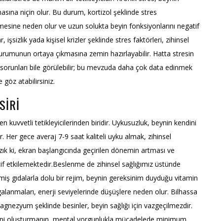
ına niçin olur. Bu durum, kortizol şeklinde stres
esine neden olur ve uzun solukta beyin fonksiyonlarını negatif
ar, işsizlik yada kişisel krizler şeklinde stres faktörleri, zihinsel
rumunun ortaya çıkmasına zemin hazırlayabilir. Hatta stresin
t sorunları bile görülebilir; bu mevzuda daha çok data edinmek
e göz atabilirsiniz.
SIRI
 kuvvetli tetikleyicilerinden biridir. Uykusuzluk, beynin kendini
. Her gece averaj 7-9 saat kaliteli uyku almak, zihinsel
ık ki, ekran başlangıcında geçirilen dönemin artması ve
if etkilemektedir.Beslenme de zihinsel sağlığımız üstünde
şlenmiş gıdalarla dolu bir rejim, beynin gereksinim duyduğu vitamin
galanmaları, enerji seviyelerinde düşüşlere neden olur. Bilhassa
agnezyum şeklinde besinler, beyin sağlığı için vazgeçilmezdir.
üzeni oluşturmanın, mental yorgunlukla mücadelede minimum