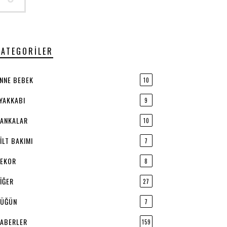
KATEGORILER
NNE BEBEK
10
YAKKABI
9
ANKALAR
10
ILT BAKIMI
7
EKOR
8
IĞER
27
ÜĞÜN
7
ABERLER
159