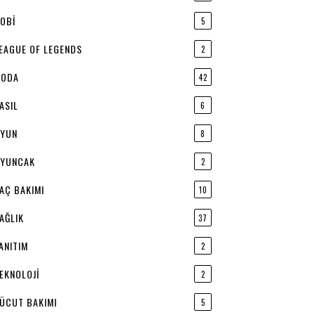
OBI
5
EAGUE OF LEGENDS
2
ODA
42
ASIL
6
YUN
8
YUNCAK
2
AÇ BAKIMI
10
AĞLIK
37
ANITIM
2
EKNOLOJI
2
ÜCUT BAKIMI
5