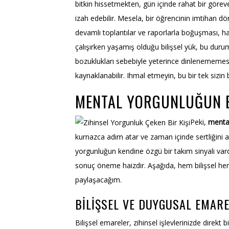
bitkin hissetmekten, gün içinde rahat bir gör
izah edebilir. Mesela, bir öğrencinin imtihan
devamlı toplantılar ve raporlarla boğuşması, ha
çalışırken yaşamış olduğu bilişsel yük, bu dur
bozuklukları sebebiyle yeterince dinlenememesi
kaynaklanabilir. Ihmal etmeyin, bu bir tek sizin
MENTAL YORGUNLUĞUN E
Peki,
mental
kurnazca adım atar ve zaman içinde sertliğini ar
yorgunluğun kendine özgü bir takım sinyali vard
sonuç öneme haizdir. Aşağıda, hem bilişsel hem
paylaşacağım.
BILIŞSEL VE DUYGUSAL EMAR
Bilişsel emareler, zihinsel işlevlerinizde direkt 