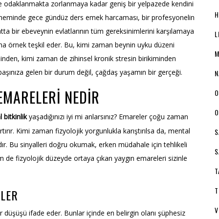
eve odaklanmakta zorlanmaya kadar geniş bir yelpazede kendini
H
 döneminde gece gündüz ders emek harcaması, bir profesyonelin
tta bir ebeveynin evlatlarının tüm gereksinimlerini karşılamaya
L
uma örnek teşkil eder. Bu, kimi zaman beynin uyku düzeni
M
nden, kimi zaman de zihinsel kronik stresin birikiminden
 başınıza gelen bir durum değil, çağdaş yaşamın bir gerçeği.
N
MARELERI NEDIR
O
O
 bitkinlik
yaşadığınızı iyi mi anlarsınız? Emareler çoğu zaman
tırır. Kimi zaman fizyolojik yorgunlukla karıştırılsa da, mental
S
ır. Bu sinyalleri doğru okumak, erken müdahale için tehlikeli
S
 de fizyolojik düzeyde ortaya çıkan yaygın emareleri sizinle
T
T
ELER
V
bir düşüşü ifade eder. Bunlar içinde en belirgin olanı şüphesiz