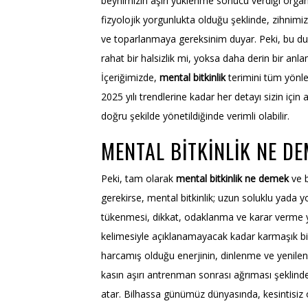
beynimizin aşırı yüklenme sonucu verdiği organik
fizyolojik yorgunlukta olduğu şeklinde, zihnim
ve toparlanmaya gereksinim duyar. Peki, bu du
rahat bir halsizlik mi, yoksa daha derin bir anla
İçeriğimizde,
mental bitkinlik
terimini tüm yönle
2025 yılı trendlerine kadar her detayı sizin için a
doğru şekilde yönetildiğinde verimli olabilir.
MENTAL BITKINLIK NE DE
Peki, tam olarak
mental bitkinlik ne demek
ve b
gerekirse, mental bitkinlik; uzun soluklu yada 
tükenmesi, dikkat, odaklanma ve karar verme ye
kelimesiyle açıklanamayacak kadar karmaşık bir 
harcamış olduğu enerjinin, dinlenme ve yenilen
kasın aşırı antrenman sonrası ağrıması şeklin
atar. Bilhassa günümüz dünyasında, kesintisiz