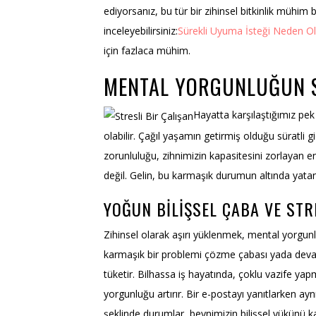
ediyorsanız, bu tür bir zihinsel bitkinlik mühim b
inceleyebilirsiniz:
Sürekli Uyuma İsteği Neden Ol
için fazlaca mühim.
MENTAL YORGUNLUĞUN SE
Hayatta karşılaştığımız pe
olabilir. Çağıl yaşamın getirmiş olduğu süratli
zorunluluğu, zihnimizin kapasitesini zorlayan en
değil. Gelin, bu karmaşık durumun altında yatan 
YOĞUN BILIŞSEL ÇABA VE STR
Zihinsel olarak aşırı yüklenmek, mental yorgun
karmaşık bir problemi çözme çabası yada devamlı
tüketir. Bilhassa iş hayatında, çoklu vazife yap
yorgunluğu artırır. Bir e-postayı yanıtlarken
şeklinde durumlar, beynimizin bilişsel yükünü ka