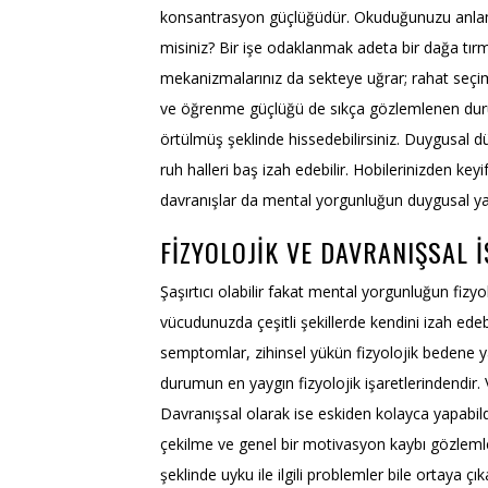
konsantrasyon güçlüğüdür. Okuduğunuzu anlamak
misiniz? Bir işe odaklanmak adeta bir dağa t
mekanizmalarınız da sekteye uğrar; rahat seçiml
ve öğrenme güçlüğü de sıkça gözlemlenen durum
örtülmüş şeklinde hissedebilirsiniz. Duygusal dü
ruh halleri baş izah edebilir. Hobilerinizden k
davranışlar da mental yorgunluğun duygusal ya
FIZYOLOJIK VE DAVRANIŞSAL 
Şaşırtıcı olabilir fakat mental yorgunluğun fizyol
vücudunuzda çeşitli şekillerde kendini izah edebil
semptomlar, zihinsel yükün fizyolojik bedene ya
durumun en yaygın fizyolojik işaretlerindendir. 
Davranışsal olarak ise eskiden kolayca yapabildiğ
çekilme ve genel bir motivasyon kaybı gözlemle
şeklinde uyku ile ilgili problemler bile ortaya çık