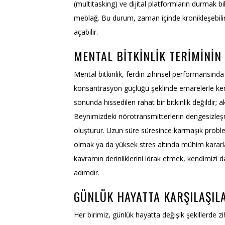
(multitasking) ve dijital platformların durmak 
meblağ. Bu durum, zaman içinde kronikleşebilir 
açabilir.
MENTAL BITKINLIK TERIMININ
Mental bitkinlik, ferdin zihinsel performansında
konsantrasyon güçlüğü şeklinde emarelerle kend
sonunda hissedilen rahat bir bitkinlik değildir; 
Beynimizdeki nörotransmitterlerin dengesizleş
oluşturur. Uzun süre süresince karmaşık probl
olmak ya da yüksek stres altında mühim kararlar
kavramın derinliklerini idrak etmek, kendimizi d
adımdır.
GÜNLÜK HAYATTA KARŞILAŞILA
Her birimiz, günlük hayatta değişik şekillerde zi