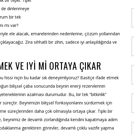
 bir tepki. Tıpkı
iz de dinlenmeye
rum bir tek
mı mı var?
riyle ele alacak, emarelerinden nedenlerine, çözüm yollarından
çıklayacağız. Zira sıhhatli bir zihin, sadece iyi anlaşıldığında ve
MEK VE IYI MI ORTAYA ÇIKAR
u hissi niçin bu kadar sık deneyimliyoruz? Basitçe ifade etmek
yoğun bilişsel çaba sonucunda beynin enerji rezervlerinin
teneklerinin azalması durumudur. Bu, bir tek “bitkinlik”
süreçtir. Beynimizin bilişsel fonksiyonlarını sürdürmek için
me süreçlerinden daha çok olmasıyla ortaya çıkar. Tıpkı bir
de, beynimiz de devamlı zorlandığında kendini kapatmaya adım
 odaklanma gerektiren görevler, devamlı çoklu vazife yapma