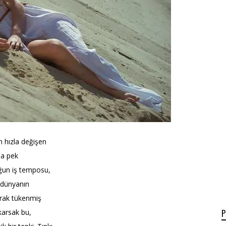
 hızla değişen
da pek
ğun iş temposu,
l dünyanın
arak tükenmiş
karsak bu,