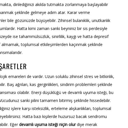
ta, dinlediğinizi akılda tutmakta zorlanmaya başlayabilir
ırmanmak şeklinde gelmeye adım atar. Karar verme
er bile gözünüzde büyüyebilir. Zihinsel bulanıklık, unutkanlık
lardır. Hatta kimi zaman sanki beyniniz bir sis perdesiyle
zeyde ise tahammülsüzlük, sinirlilik, kaygı ve hatta depresif
eyif almamak, toplumsal etkileşimlerden kaçınmak şeklinde
nsımalarıdır.
İŞARETLER
ojik emareleri de vardır. Uzun soluklu zihinsel stres ve bitkinlik,
ir. Baş ağrıları, kas gerginlikleri, sindirim problemleri şeklinde
nsıması olabilir. Enerji düşüklüğü ve devamlı uyuma isteği, bu
Vücudunuz sanki pilini tamamen bitirmiş şeklinde hissedebilir.
iniz işlere karşı isteksizlik, erteleme alışkanlıkları, toplumsal
yebilirsiniz. Hatta bazı kişilerde huzursuz bacak sendromu
abilir. Eğer
devamlı uyuma isteği niçin olur
diye merak